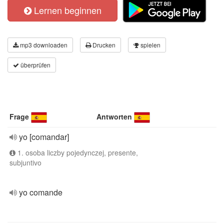
Lernen beginnen
mp3 downloaden
Drucken
spielen
überprüfen
Frage
Antworten
yo [comandar]
1. osoba liczby pojedynczej, presente,
subjuntivo
yo comande