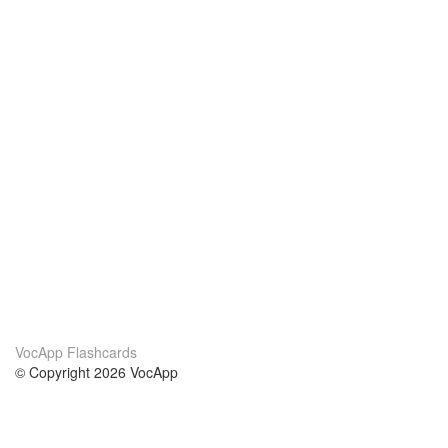
VocApp Flashcards
© Copyright 2026 VocApp
02-798 Mielczarskiego 8/58
Warsaw, Poland (EU)