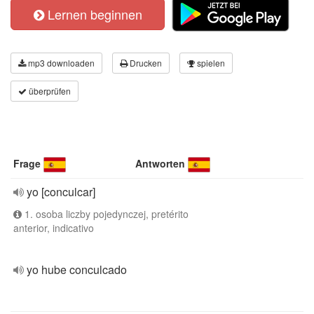
Lernen beginnen
mp3 downloaden
Drucken
spielen
überprüfen
Frage
Antworten
yo [conculcar]
1. osoba liczby pojedynczej, pretérito
anterior, indicativo
yo hube conculcado