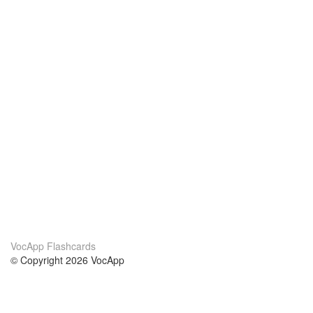
VocApp Flashcards
© Copyright 2026 VocApp
02-798 Mielczarskiego 8/58
Warsaw, Poland (EU)