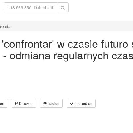
o si...
onfrontar' w czasie futuro s
 - odmiana regularnych cz
en
Drucken
spielen
überprüfen