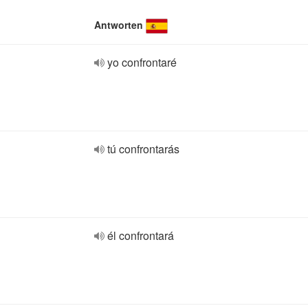
Antworten
yo confrontaré
tú confrontarás
él confrontará