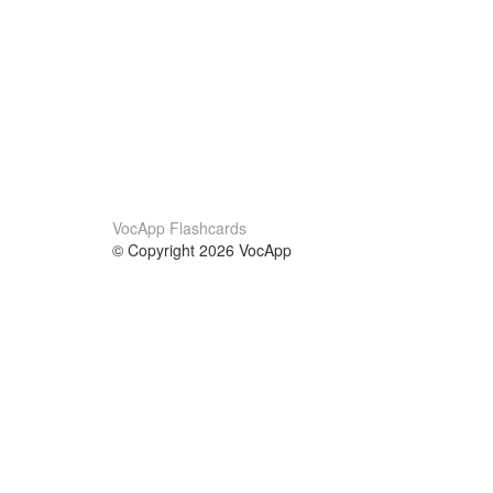
VocApp Flashcards
© Copyright 2026 VocApp
02-798 Mielczarskiego 8/58
Warsaw, Poland (EU)