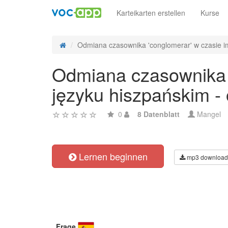
Karteikarten erstellen
Kurse
Odmiana czasownika 'conglomerar' w czasie im
Odmiana czasownika '
języku hiszpańskim -
0
8 Datenblatt
Mangel
Lernen beginnen
mp3 download
Frage