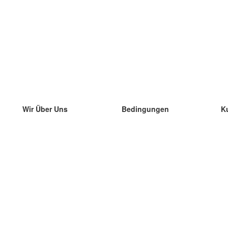
Wir Über Uns
Bedingungen
K
unser Team
100% Garantie
di
Blog
Datenschutzrichtlinie
di
Vorschriften
di
In Kontakt Treten
BIPR
di
kontaktieren
di
Mehr
di
Hilfe
neue Download
Häufig gestellte Fragen
einige Blogs
Katalog