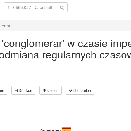
perati...
conglomerar' w czasie imper
 odmiana regularnych czaso
en
Drucken
spielen
überprüfen
Antworten