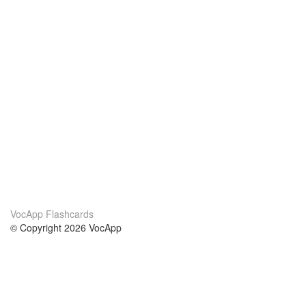
VocApp Flashcards
© Copyright 2026 VocApp
02-798 Mielczarskiego 8/58
Warsaw, Poland (EU)