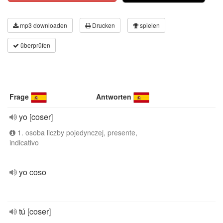
mp3 downloaden
Drucken
spielen
überprüfen
Frage
Antworten
yo [coser]
1. osoba liczby pojedynczej, presente,
indicativo
yo coso
tú [coser]