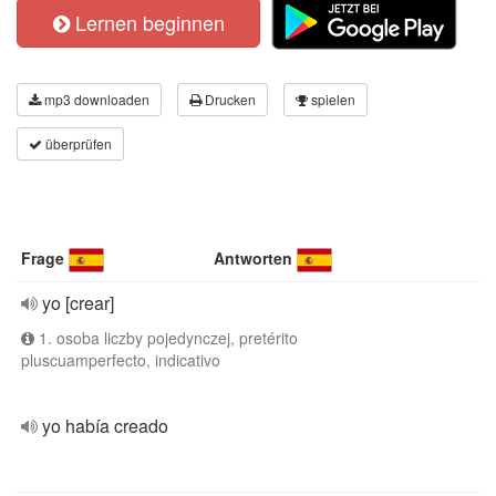
Lernen beginnen
mp3 downloaden
Drucken
spielen
überprüfen
Frage
Antworten
yo [crear]
1. osoba liczby pojedynczej, pretérito
pluscuamperfecto, indicativo
yo había creado