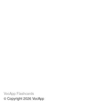
VocApp Flashcards
© Copyright 2026 VocApp
02-798 Mielczarskiego 8/58