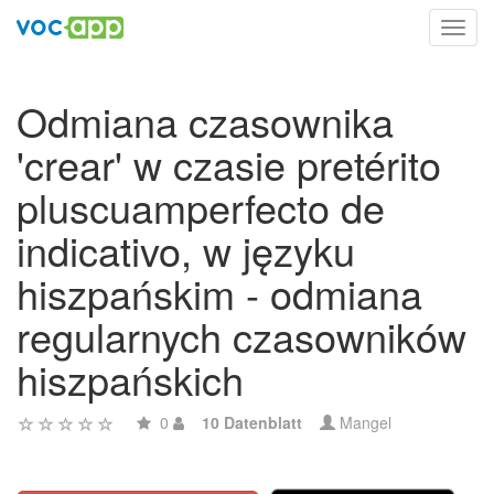
Toggl
navig
Odmiana czasownika
'crear' w czasie pretérito
pluscuamperfecto de
indicativo, w języku
hiszpańskim - odmiana
regularnych czasowników
hiszpańskich
0
10 Datenblatt
Mangel