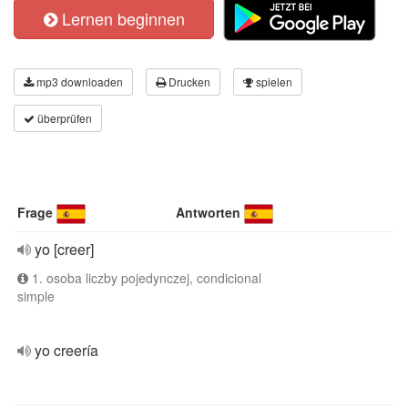
Lernen beginnen
mp3 downloaden
Drucken
spielen
überprüfen
Frage
Antworten
yo [creer]
1. osoba liczby pojedynczej, condicional
simple
yo creería