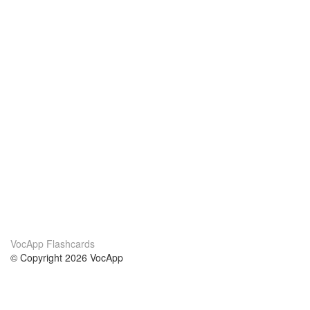
VocApp Flashcards
© Copyright 2026 VocApp
02-798 Mielczarskiego 8/58
Warsaw, Poland (EU)