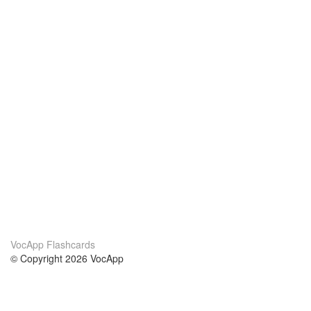
VocApp Flashcards
© Copyright 2026 VocApp
02-798 Mielczarskiego 8/58
Warsaw, Poland (EU)