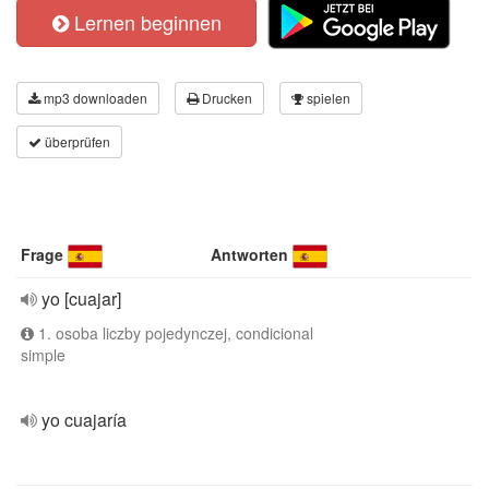
Lernen beginnen
mp3 downloaden
Drucken
spielen
überprüfen
Frage
Antworten
yo [cuajar]
1. osoba liczby pojedynczej, condicional
simple
yo cuajaría