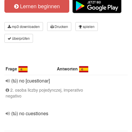
Lernen beginnen
mp3 downloaden
Drucken
spielen
überprüfen
Frage
Antworten
(tú) no [cuestionar]
2. osoba liczby pojedynczej, imperativo
negativo
(tú) no cuestiones