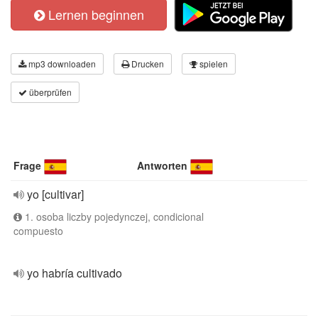
Lernen beginnen
mp3 downloaden
Drucken
spielen
überprüfen
Frage
Antworten
yo [cultivar]
1. osoba liczby pojedynczej, condicional
compuesto
yo habría cultivado