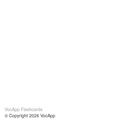
VocApp Flashcards
© Copyright 2026 VocApp
02-798 Mielczarskiego 8/58
Warsaw, Poland (EU)