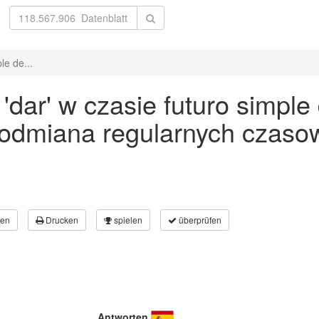
le de...
ar' w czasie futuro simple d
 odmiana regularnych czaso
en
Drucken
spielen
überprüfen
Antworten