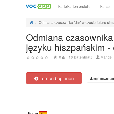
Karteikarten erstellen
Kurse
Odmiana czasownika 'dar' w czasie futuro simp
Odmiana czasownika 'd
języku hiszpańskim -
0
10 Datenblatt
Mangel
Lernen beginnen
mp3 download
Frage