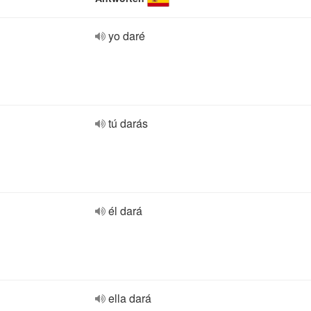
yo daré
tú darás
él dará
ella dará