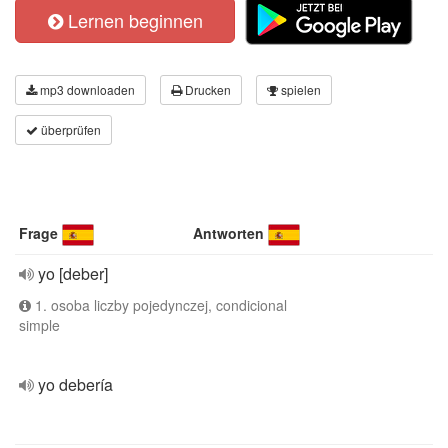
Lernen beginnen
mp3 downloaden
Drucken
spielen
überprüfen
Frage
Antworten
yo [deber]
1. osoba liczby pojedynczej, condicional
simple
yo debería