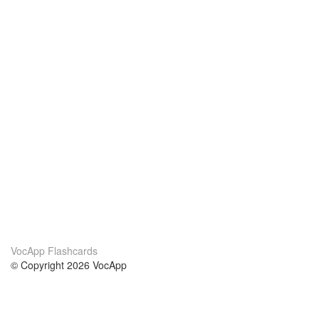
VocApp Flashcards
© Copyright 2026 VocApp
02-798 Mielczarskiego 8/58
Warsaw, Poland (EU)