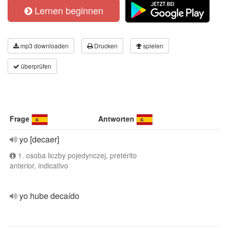
Lernen beginnen
mp3 downloaden
Drucken
spielen
überprüfen
Frage
Antworten
yo [decaer]
1. osoba liczby pojedynczej, pretérito
anterior, indicativo
yo hube decaído