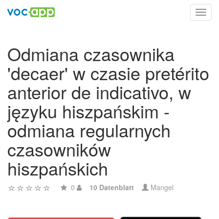
Toggl
navig
Odmiana czasownika
'decaer' w czasie pretérito
anterior de indicativo, w
języku hiszpańskim -
odmiana regularnych
czasowników
hiszpańskich
0
10 Datenblatt
Mangel