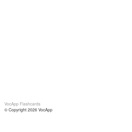
VocApp Flashcards
© Copyright 2026 VocApp
02-798 Mielczarskiego 8/58
Warsaw, Poland (EU)