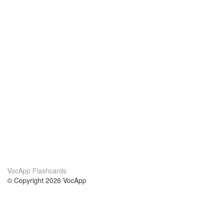
VocApp Flashcards
© Copyright 2026 VocApp
02-798 Mielczarskiego 8/58
Warsaw, Poland (EU)