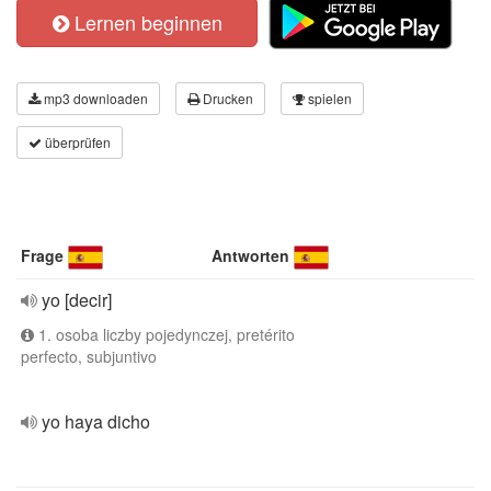
Lernen beginnen
mp3 downloaden
Drucken
spielen
überprüfen
Frage
Antworten
yo [decir]
1. osoba liczby pojedynczej, pretérito
perfecto, subjuntivo
yo haya dicho