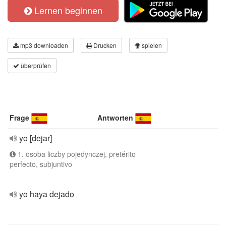
Lernen beginnen
mp3 downloaden
Drucken
spielen
überprüfen
Frage
Antworten
yo [dejar]
1. osoba liczby pojedynczej, pretérito
perfecto, subjuntivo
yo haya dejado