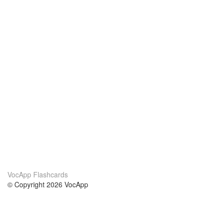
VocApp Flashcards
© Copyright 2026 VocApp
02-798 Mielczarskiego 8/58
Warsaw, Poland (EU)