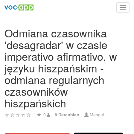
Toggl
navig
Odmiana czasownika
'desagradar' w czasie
imperativo afirmativo, w
języku hiszpańskim -
odmiana regularnych
czasowników
hiszpańskich
0
8 Datenblatt
Mangel