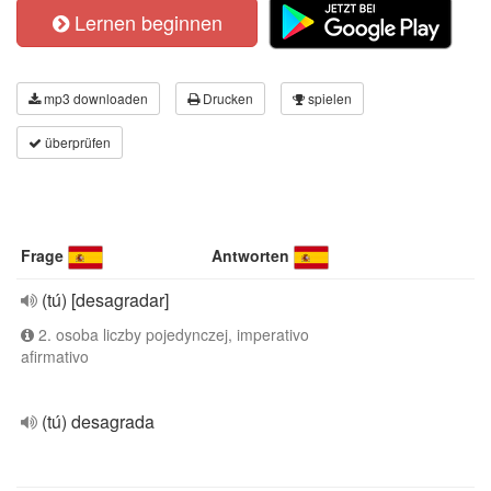
Lernen beginnen
mp3 downloaden
Drucken
spielen
überprüfen
Frage
Antworten
(tú) [desagradar]
2. osoba liczby pojedynczej, imperativo
afirmativo
(tú) desagrada