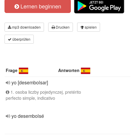
Lernen beginnen
mp3 downloaden
Drucken
spielen
überprüfen
Frage
Antworten
yo [desembolsar]
1. osoba liczby pojedynczej, pretérito
perfecto simple, indicativo
yo desembolsé