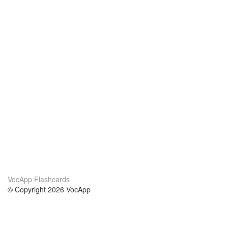
VocApp Flashcards
© Copyright 2026 VocApp
02-798 Mielczarskiego 8/58
Warsaw, Poland (EU)