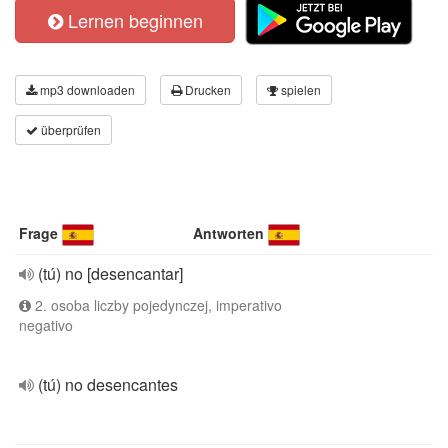
Lernen beginnen
mp3 downloaden
Drucken
spielen
überprüfen
Frage
Antworten
(tú) no [desencantar]
2. osoba liczby pojedynczej, imperativo
negativo
(tú) no desencantes