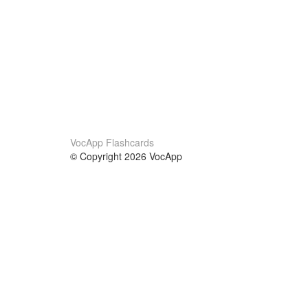
VocApp Flashcards
© Copyright 2026 VocApp
02-798 Mielczarskiego 8/58
Warsaw, Poland (EU)