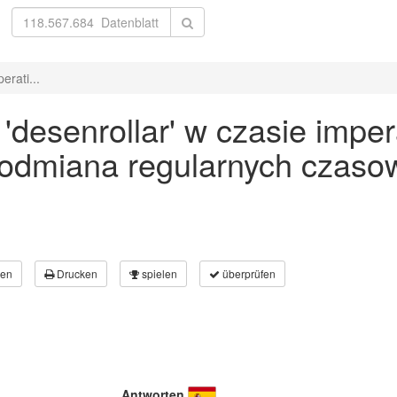
rati...
desenrollar' w czasie impera
 odmiana regularnych czaso
en
Drucken
spielen
überprüfen
Antworten