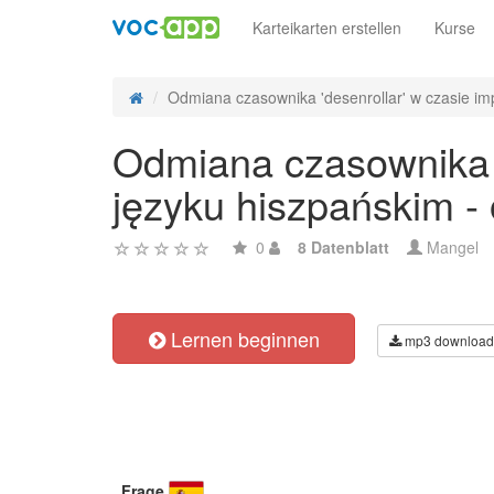
Karteikarten erstellen
Kurse
Odmiana czasownika 'desenrollar' w czasie impe
Odmiana czasownika '
języku hiszpańskim -
0
8 Datenblatt
Mangel
Lernen beginnen
mp3 download
Frage