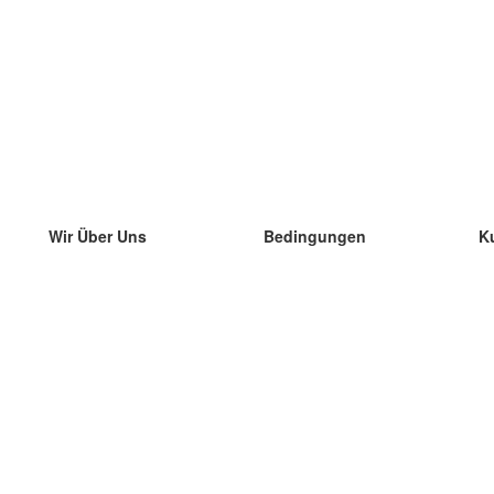
Wir Über Uns
Bedingungen
K
unser Team
100% Garantie
di
Blog
Datenschutzrichtlinie
di
Vorschriften
di
In Kontakt Treten
BIPR
di
kontaktieren
di
Mehr
di
Hilfe
neue Download
Häufig gestellte Fragen
einige Blogs
Katalog