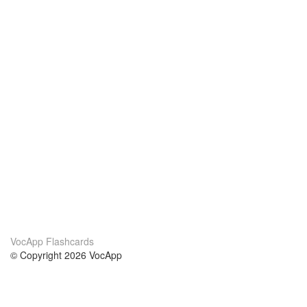
VocApp Flashcards
© Copyright 2026 VocApp
02-798 Mielczarskiego 8/58
Warsaw, Poland (EU)