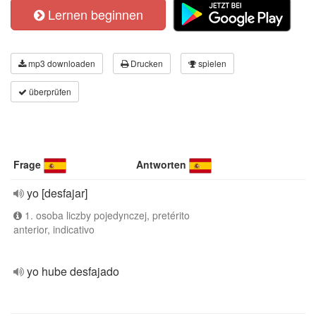
Lernen beginnen
mp3 downloaden
Drucken
spielen
überprüfen
Frage
Antworten
yo [desfajar]
1. osoba liczby pojedynczej, pretérito
anterior, indicativo
yo hube desfajado