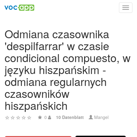
Toggl
navig
Odmiana czasownika
'despilfarrar' w czasie
condicional compuesto, w
języku hiszpańskim -
odmiana regularnych
czasowników
hiszpańskich
0
10 Datenblatt
Mangel