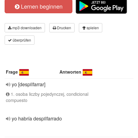
Lernen beginnen
mp3 downloaden
Drucken
spielen
überprüfen
Frage
Antworten
yo [despilfarrar]
1. osoba liczby pojedynczej, condicional
compuesto
yo habría despilfarrado