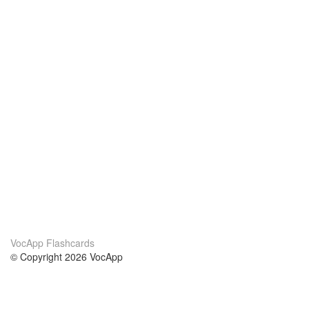
VocApp Flashcards
© Copyright 2026 VocApp
02-798 Mielczarskiego 8/58
Warsaw, Poland (EU)