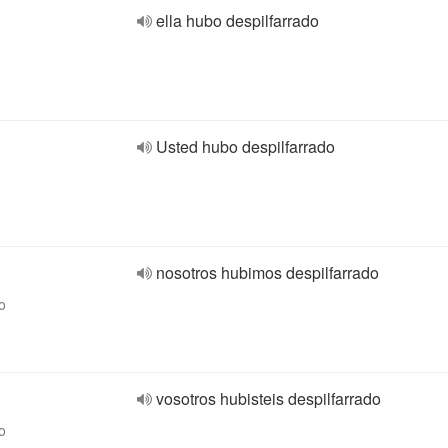
ella hubo despilfarrado
Usted hubo despilfarrado
nosotros hubimos despilfarrado
o
vosotros hubisteis despilfarrado
o