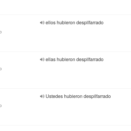
ellos hubieron despilfarrado
o
ellas hubieron despilfarrado
o
Ustedes hubieron despilfarrado
o