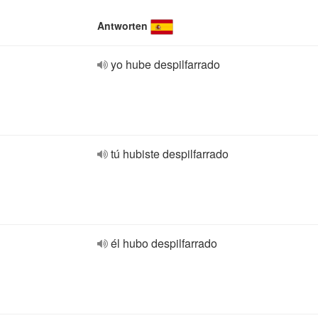
Antworten
yo hube despilfarrado
tú hubiste despilfarrado
él hubo despilfarrado