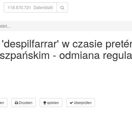
éri...
espilfarrar' w czasie pretéri
 hiszpańskim - odmiana regu
en
Drucken
spielen
überprüfen