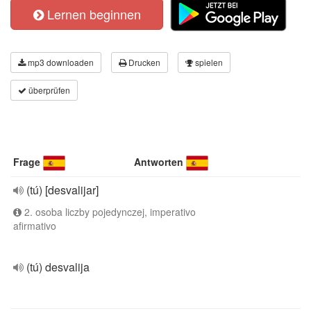
Lernen beginnen
mp3 downloaden
Drucken
spielen
überprüfen
Frage
Antworten
(tú) [desvalijar]
2. osoba liczby pojedynczej, imperativo
afirmativo
(tú) desvalija