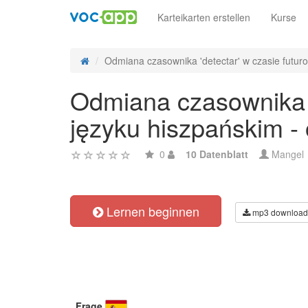
Karteikarten erstellen
Kurse
Odmiana czasownika 'detectar' w czasie futuro 
Odmiana czasownika 'd
języku hiszpańskim -
0
10 Datenblatt
Mangel
Lernen beginnen
mp3 download
Frage