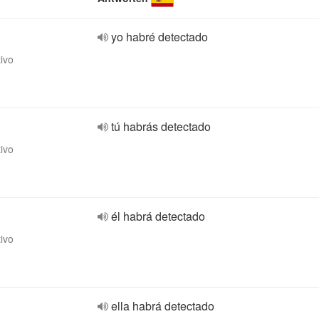
yo habré detectado
tivo
tú habrás detectado
tivo
él habrá detectado
tivo
ella habrá detectado