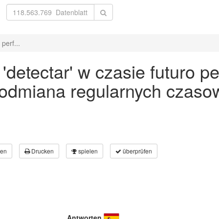
perf...
etectar' w czasie futuro per
 odmiana regularnych czaso
en
Drucken
spielen
überprüfen
Antworten