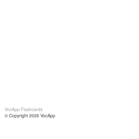
VocApp Flashcards
© Copyright 2026 VocApp
02-798 Mielczarskiego 8/58
Warsaw, Poland (EU)