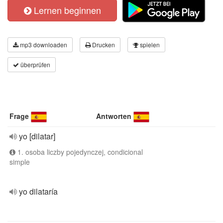
Lernen beginnen
mp3 downloaden
Drucken
spielen
überprüfen
Frage
Antworten
yo [dilatar]
1. osoba liczby pojedynczej, condicional
simple
yo dilataría