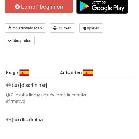
Lernen beginnen
mp3 downloaden
Drucken
spielen
überprüfen
Frage
Antworten
(tú) [discriminar]
2. osoba liczby pojedynczej, imperativo
afirmativo
(tú) discrimina