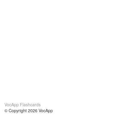
VocApp Flashcards
© Copyright 2026 VocApp
02-798 Mielczarskiego 8/58
Warsaw, Poland (EU)