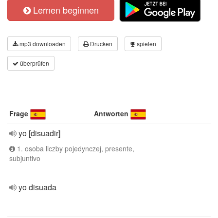
Lernen beginnen
mp3 downloaden
Drucken
spielen
überprüfen
Frage
Antworten
yo [disuadir]
1. osoba liczby pojedynczej, presente,
subjuntivo
yo disuada