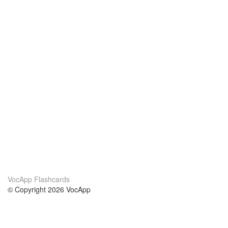
VocApp Flashcards
© Copyright 2026 VocApp
02-798 Mielczarskiego 8/58
Warsaw, Poland (EU)