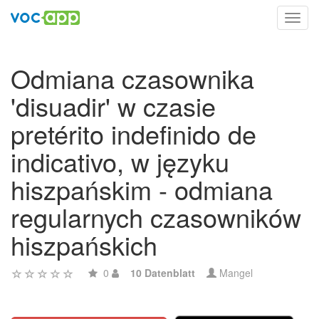
Toggl
navig
Odmiana czasownika
'disuadir' w czasie
pretérito indefinido de
indicativo, w języku
hiszpańskim - odmiana
regularnych czasowników
hiszpańskich
0
10 Datenblatt
Mangel