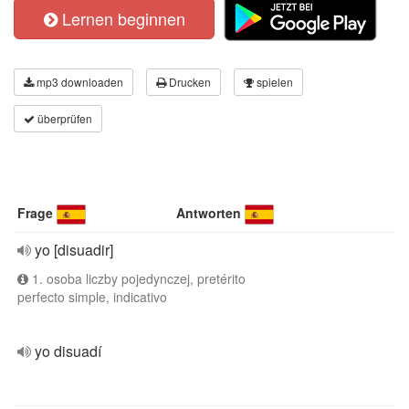
Lernen beginnen
mp3 downloaden
Drucken
spielen
überprüfen
Frage
Antworten
yo [disuadir]
1. osoba liczby pojedynczej, pretérito
perfecto simple, indicativo
yo disuadí