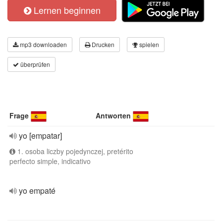
Lernen beginnen
mp3 downloaden
Drucken
spielen
überprüfen
Frage
Antworten
yo [empatar]
1. osoba liczby pojedynczej, pretérito
perfecto simple, indicativo
yo empaté