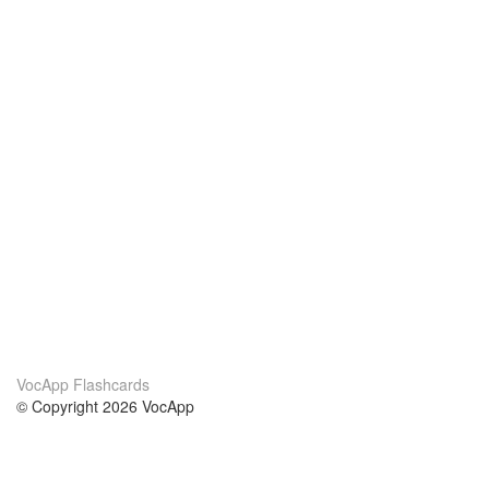
VocApp Flashcards
© Copyright 2026 VocApp
02-798 Mielczarskiego 8/58
Warsaw, Poland (EU)