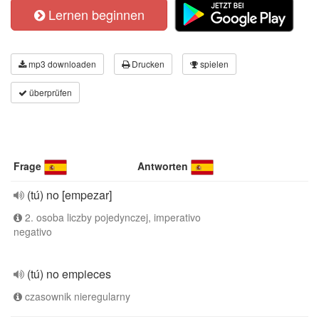
Lernen beginnen
mp3 downloaden
Drucken
spielen
überprüfen
Frage
Antworten
(tú) no [empezar]
2. osoba liczby pojedynczej, imperativo
negativo
(tú) no empieces
czasownik nieregularny