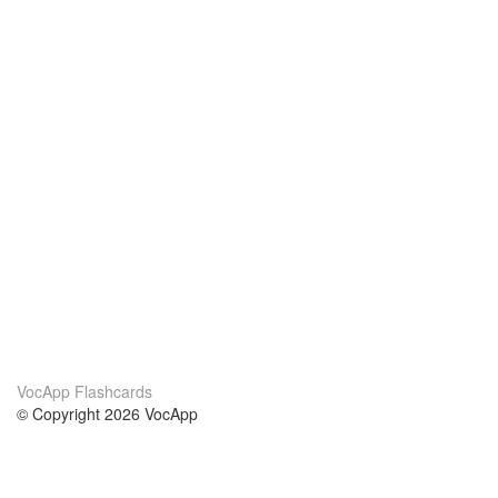
VocApp Flashcards
© Copyright 2026 VocApp
02-798 Mielczarskiego 8/58
Warsaw, Poland (EU)