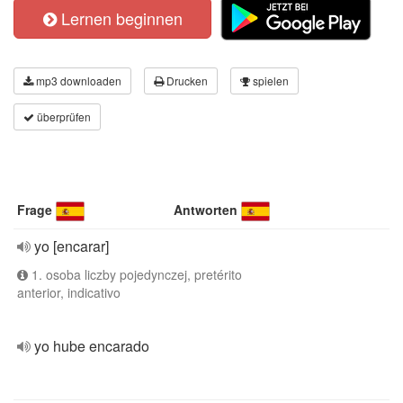
Lernen beginnen
mp3 downloaden
Drucken
spielen
überprüfen
Frage
Antworten
yo [encarar]
1. osoba liczby pojedynczej, pretérito
anterior, indicativo
yo hube encarado