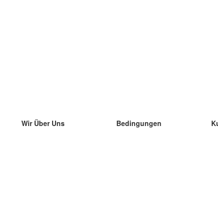
Wir Über Uns
Bedingungen
K
unser Team
100% Garantie
di
Blog
Datenschutzrichtlinie
di
Vorschriften
di
In Kontakt Treten
BIPR
di
kontaktieren
di
Mehr
di
Hilfe
neue Download
Häufig gestellte Fragen
einige Blogs
Katalog