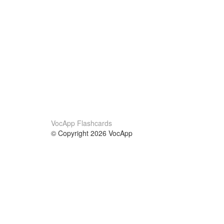
VocApp Flashcards
© Copyright 2026 VocApp
02-798 Mielczarskiego 8/58
Warsaw, Poland (EU)