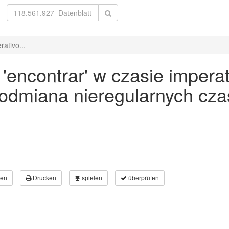
ativo...
ncontrar' w czasie imperati
 odmiana nieregularnych cz
en
Drucken
spielen
überprüfen