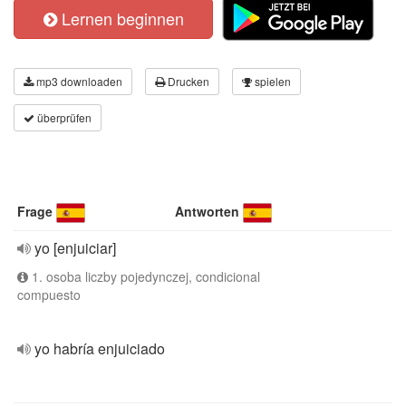
Lernen beginnen
mp3 downloaden
Drucken
spielen
überprüfen
Frage
Antworten
yo [enjuiciar]
1. osoba liczby pojedynczej, condicional
compuesto
yo habría enjuiciado