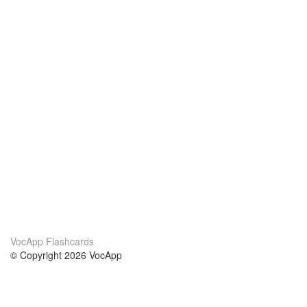
VocApp Flashcards
© Copyright 2026 VocApp
02-798 Mielczarskiego 8/58
Warsaw, Poland (EU)