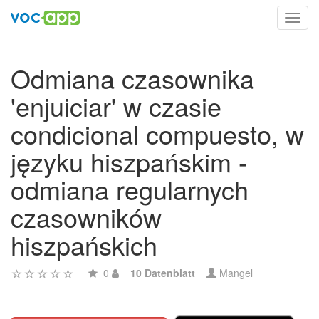
Toggl
navig
Odmiana czasownika
'enjuiciar' w czasie
condicional compuesto, w
języku hiszpańskim -
odmiana regularnych
czasowników
hiszpańskich
0
10 Datenblatt
Mangel