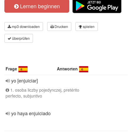
Lernen beginnen
mp3 downloaden
Drucken
spielen
überprüfen
Frage
Antworten
yo [enjuiciar]
1. osoba liczby pojedynczej, pretérito
perfecto, subjuntivo
yo haya enjuiciado