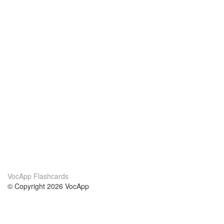
VocApp Flashcards
© Copyright 2026 VocApp
02-798 Mielczarskiego 8/58
Warsaw, Poland (EU)