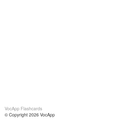
VocApp Flashcards
© Copyright 2026 VocApp
02-798 Mielczarskiego 8/58
Warsaw, Poland (EU)