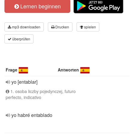
Lernen beginnen
mp3 downloaden
Drucken
spielen
überprüfen
Frage
Antworten
yo [entablar]
1. osoba liczby pojedynczej, futuro
perfecto, indicativo
yo habré entablado