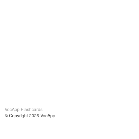
VocApp Flashcards
© Copyright 2026 VocApp
02-798 Mielczarskiego 8/58
Warsaw, Poland (EU)