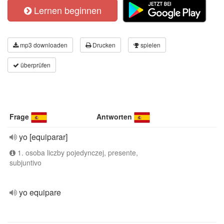
Lernen beginnen
mp3 downloaden
Drucken
spielen
überprüfen
Frage
Antworten
yo [equiparar]
1. osoba liczby pojedynczej, presente,
subjuntivo
yo equipare