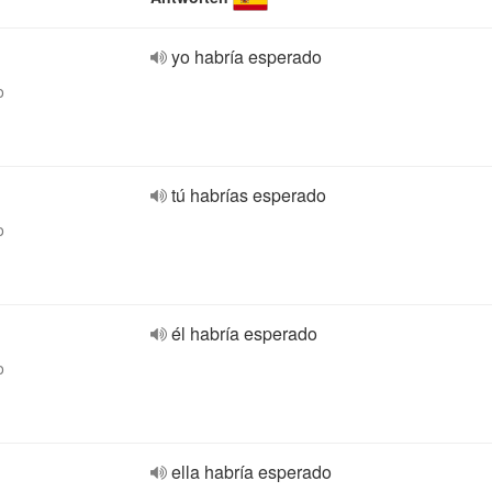
yo habría esperado
o
tú habrías esperado
o
él habría esperado
o
ella habría esperado