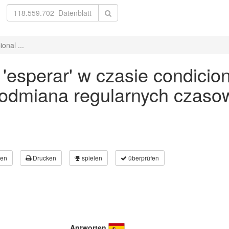
onal ...
esperar' w czasie condicio
 odmiana regularnych czaso
en
Drucken
spielen
überprüfen
Antworten