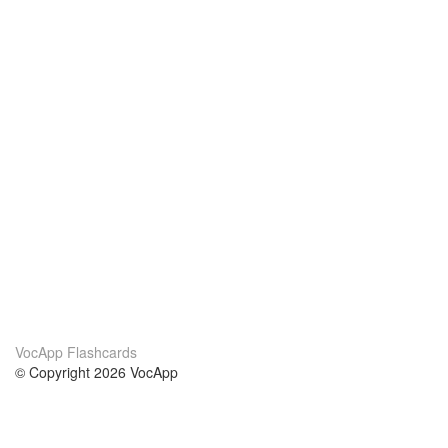
VocApp Flashcards
© Copyright 2026 VocApp
02-798 Mielczarskiego 8/58
Warsaw, Poland (EU)