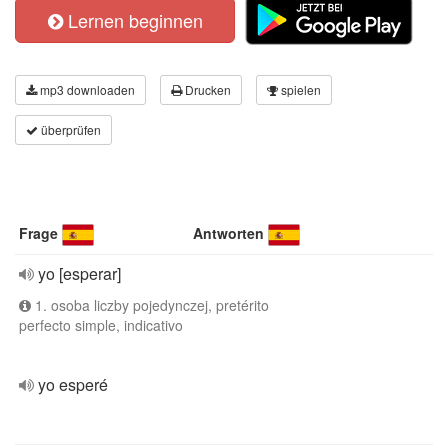
Lernen beginnen
mp3 downloaden
Drucken
spielen
überprüfen
Frage
Antworten
yo [esperar]
1. osoba liczby pojedynczej, pretérito
perfecto simple, indicativo
yo esperé