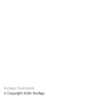
VocApp Flashcards
© Copyright 2026 VocApp
02-798 Mielczarskiego 8/58
Warsaw, Poland (EU)