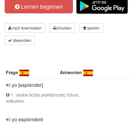
Lernen beginnen
mp3 downloaden
Drucken
spielen
überprüfen
Frage
Antworten
yo [esplender]
1. osoba liczby pojedynczej, futuro,
indicativo
yo esplenderé