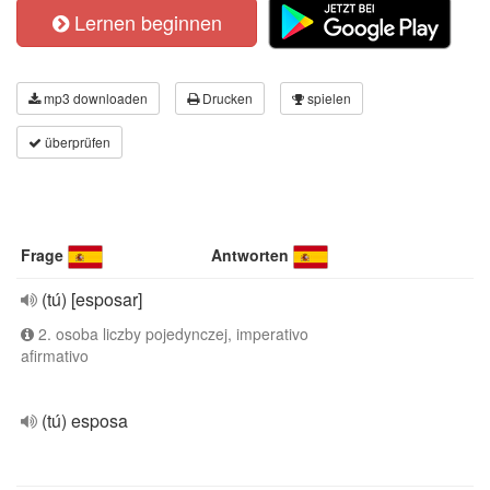
Lernen beginnen
mp3 downloaden
Drucken
spielen
überprüfen
Frage
Antworten
(tú) [esposar]
2. osoba liczby pojedynczej, imperativo
afirmativo
(tú) esposa