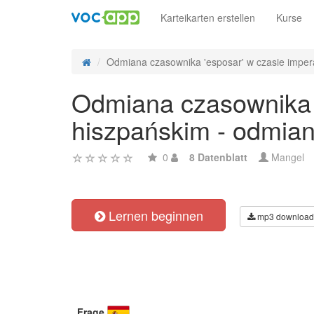
Karteikarten erstellen
Kurse
Odmiana czasownika 'esposar' w czasie imperat
Odmiana czasownika '
hiszpańskim - odmian
0
8 Datenblatt
Mangel
Lernen beginnen
mp3 download
Frage