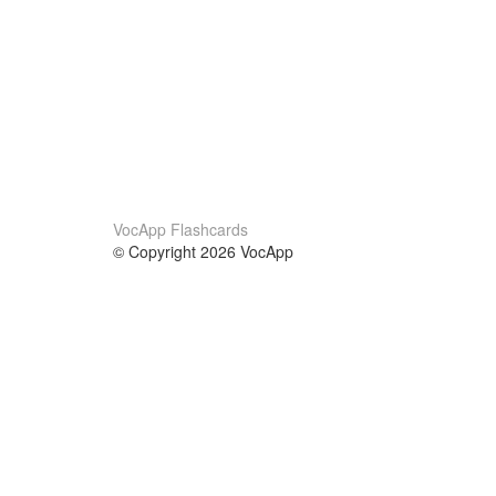
VocApp Flashcards
© Copyright 2026 VocApp
02-798 Mielczarskiego 8/58
Warsaw, Poland (EU)