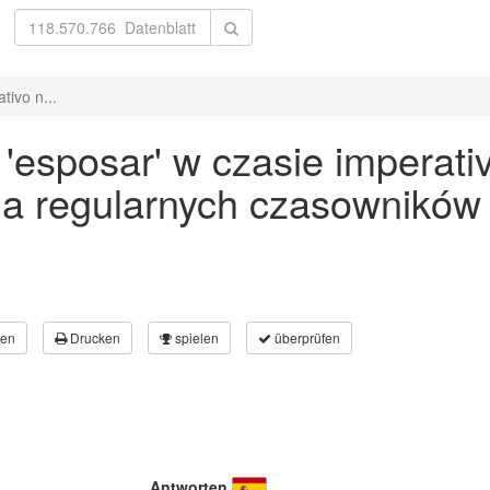
ivo n...
esposar' w czasie imperativ
a regularnych czasowników
en
Drucken
spielen
überprüfen
Antworten