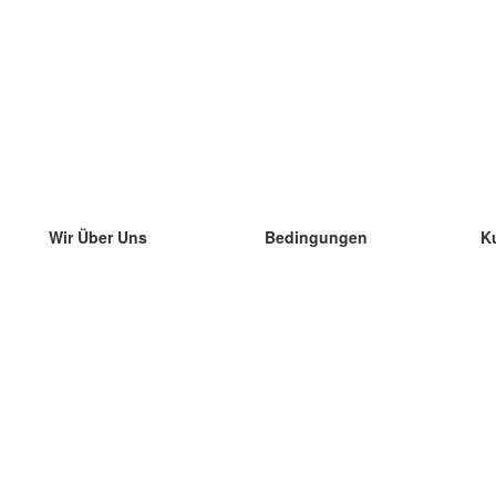
Wir Über Uns
Bedingungen
K
unser Team
100% Garantie
di
Blog
Datenschutzrichtlinie
di
Vorschriften
di
In Kontakt Treten
BIPR
di
kontaktieren
di
Mehr
di
Hilfe
neue Download
Häufig gestellte Fragen
einige Blogs
Katalog