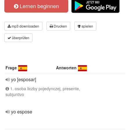
Lernen beginnen
mp3 downloaden
Drucken
spielen
überprüfen
Frage
Antworten
yo [esposar]
1. osoba liczby pojedynczej, presente,
subjuntivo
yo espose