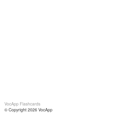
VocApp Flashcards
© Copyright 2026 VocApp
02-798 Mielczarskiego 8/58
Warsaw, Poland (EU)