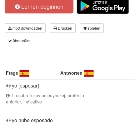
Lernen beginnen
mp3 downloaden
Drucken
spielen
überprüfen
Frage
Antworten
yo [esposar]
1. osoba liczby pojedynczej, pretérito
anterior, indicativo
yo hube esposado