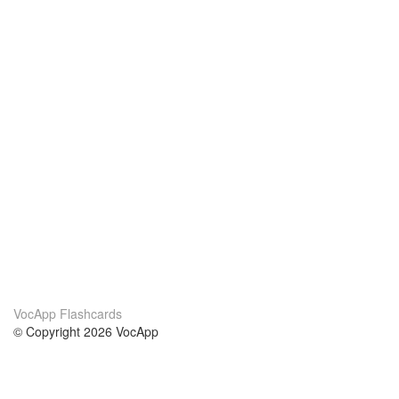
VocApp Flashcards
© Copyright 2026 VocApp
02-798 Mielczarskiego 8/58
Warsaw, Poland (EU)