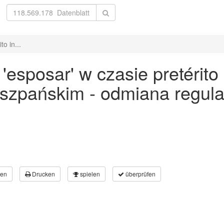
o in...
sposar' w czasie pretérito 
 hiszpańskim - odmiana regu
en
Drucken
spielen
überprüfen