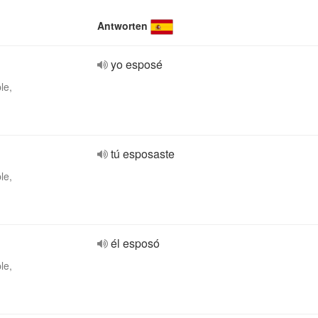
Antworten
yo esposé
le,
tú esposaste
le,
él esposó
le,