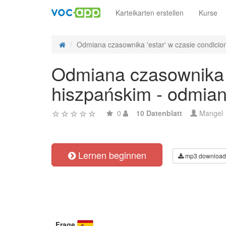
Karteikarten erstellen
Kurse
Odmiana czasownika 'estar' w czasie condiciona
Odmiana czasownika '
hiszpańskim - odmian
0
10 Datenblatt
Mangel
Lernen beginnen
mp3 download
Frage