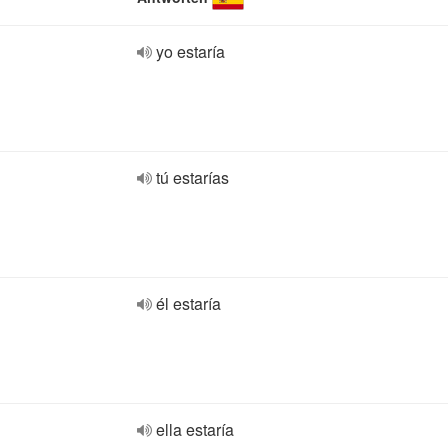
yo estaría
tú estarías
él estaría
ella estaría