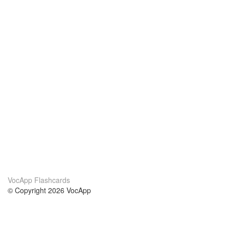
VocApp Flashcards
© Copyright 2026 VocApp
02-798 Mielczarskiego 8/58
Warsaw, Poland (EU)