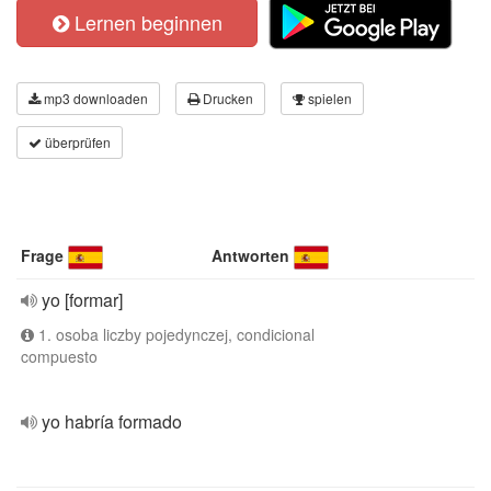
Lernen beginnen
mp3 downloaden
Drucken
spielen
überprüfen
Frage
Antworten
yo [formar]
1. osoba liczby pojedynczej, condicional
compuesto
yo habría formado