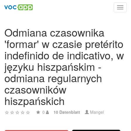
Toggl
navig
Odmiana czasownika
'formar' w czasie pretérito
indefinido de indicativo, w
języku hiszpańskim -
odmiana regularnych
czasowników
hiszpańskich
0
10 Datenblatt
Mangel