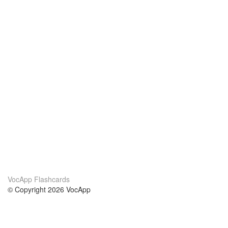
VocApp Flashcards
© Copyright 2026 VocApp
02-798 Mielczarskiego 8/58
Warsaw, Poland (EU)