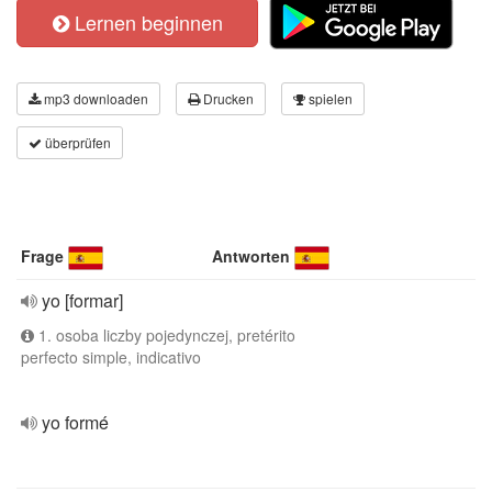
Lernen beginnen
mp3 downloaden
Drucken
spielen
überprüfen
Frage
Antworten
yo [formar]
1. osoba liczby pojedynczej, pretérito
perfecto simple, indicativo
yo formé