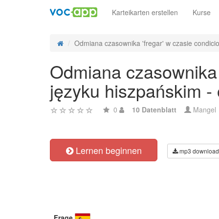
Karteikarten erstellen
Kurse
Odmiana czasownika 'fregar' w czasie condicion
Odmiana czasownika '
języku hiszpańskim -
0
10 Datenblatt
Mangel
Lernen beginnen
mp3 download
Frage