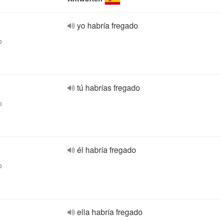
yo habría fregado
o
tú habrías fregado
o
él habría fregado
o
ella habría fregado