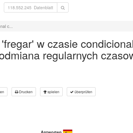
al c...
fregar' w czasie condiciona
 odmiana regularnych czaso
en
Drucken
spielen
überprüfen
Antworten