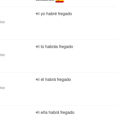
yo habré fregado
tivo
tú habrás fregado
tivo
él habrá fregado
tivo
ella habrá fregado