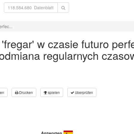
rfec...
regar' w czasie futuro perfe
 odmiana regularnych czaso
en
Drucken
spielen
überprüfen
Antworten