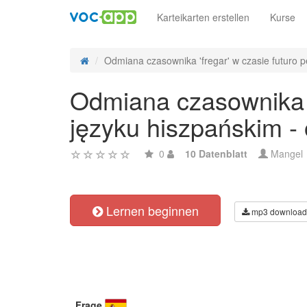
Karteikarten erstellen
Kurse
Odmiana czasownika 'fregar' w czasie futuro pe
Odmiana czasownika 'f
języku hiszpańskim -
0
10 Datenblatt
Mangel
Lernen beginnen
mp3 download
Frage