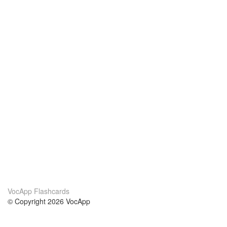
VocApp Flashcards
© Copyright 2026 VocApp
02-798 Mielczarskiego 8/58