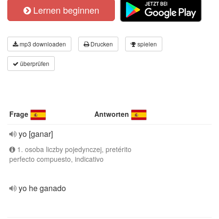
Lernen beginnen
mp3 downloaden
Drucken
spielen
überprüfen
Frage
Antworten
yo [ganar]
1. osoba liczby pojedynczej, pretérito
perfecto compuesto, indicativo
yo he ganado